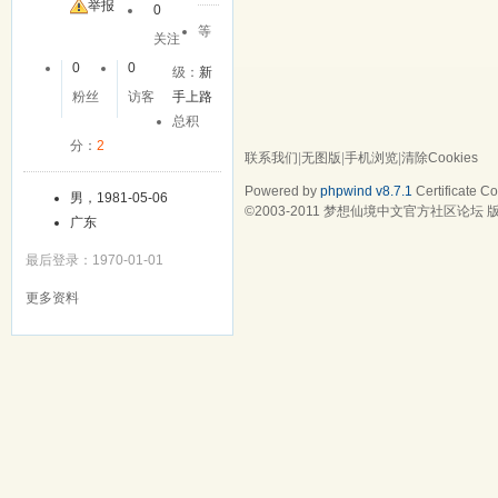
举报
0
等
关注
0
0
级：
新
粉丝
访客
手上路
总积
分：
2
联系我们
|
无图版
|
手机浏览
|
清除Cookies
Powered by
phpwind v8.7.1
Certificate
Cop
男，1981-05-06
©2003-2011
梦想仙境中文官方社区论坛
版
广东
最后登录：1970-01-01
更多资料