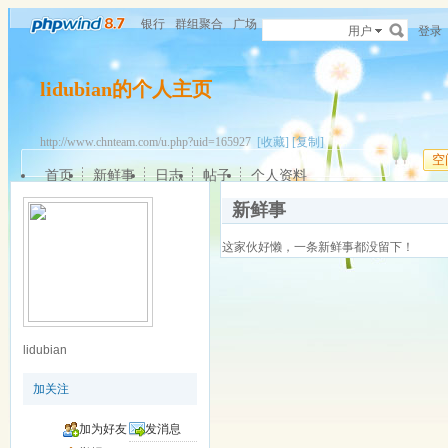
银行
群组聚合
广场
用户
登录
lidubian的个人主页
http://www.chnteam.com/u.php?uid=165927
[收藏]
[复制]
空
首页
新鲜事
日志
帖子
个人资料
新鲜事
这家伙好懒，一条新鲜事都没留下！
lidubian
加关注
加为好友
发消息