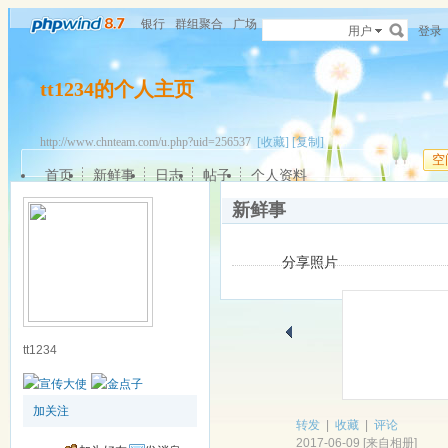
银行
群组聚合
广场
用户
登录
tt1234的个人主页
http://www.chnteam.com/u.php?uid=256537
[收藏]
[复制]
空
首页
新鲜事
日志
帖子
个人资料
新鲜事
分享照片
tt1234
加关注
转发
|
收藏
|
评论
2017-06-09
[
来自相册
]