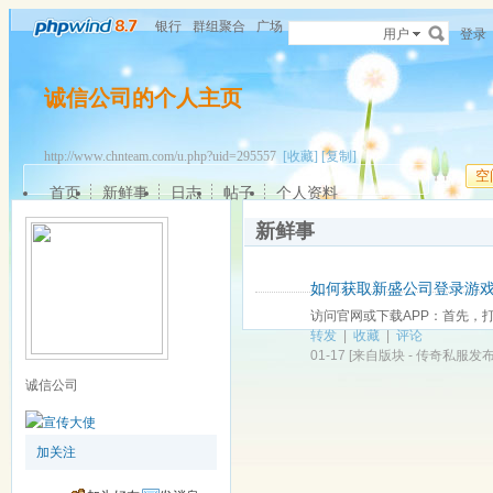
银行
群组聚合
广场
用户
登录
诚信公司的个人主页
http://www.chnteam.com/u.php?uid=295557
[收藏]
[复制]
空
首页
新鲜事
日志
帖子
个人资料
新鲜事
如何获取新盛公司登录游
访问官网或下载APP‌：首先，打开
转发
|
收藏
|
评论
01-17
[来自版块 -
传奇私服发
诚信公司
加关注