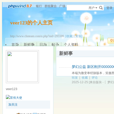
银行
群组聚合
广场
用户
登录
veer123的个人主页
http://www.chnteam.com/u.php?uid=295599
[收藏]
[复制]
空
首页
新鲜事
日志
帖子
个人资料
新鲜事
梦幻公益 新区刚开000000
本端为微变单经脉版本，笑傲西游
转发
|
收藏
|
评论
2025-12-25
[来自版块 -
〖梦幻
veer123
加关注