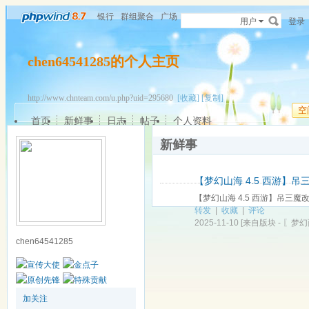
银行
群组聚合
广场
用户
登录
chen64541285的个人主页
http://www.chnteam.com/u.php?uid=295680
[收藏]
[复制]
空
首页
新鲜事
日志
帖子
个人资料
新鲜事
【梦幻山海 4.5 西游】
【梦幻山海 4.5 西游】吊三
转发
|
收藏
|
评论
2025-11-10
[来自版块 -
〖梦幻
chen64541285
加关注