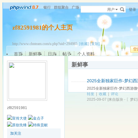
银行
群组聚合
广场
用户
登录
zf82591981的个人主页
http://www.chnteam.com/u.php?uid=294985
[收藏]
[复制]
空
首页
新鲜事
日志
帖子
个人资料
新鲜事
2025全新独家巨作-梦幻
2025全新独家巨作-梦幻西游微
转发
|
收藏
|
评论
2025-09-07
[来自版块 -
〖梦幻
zf82591981
加关注