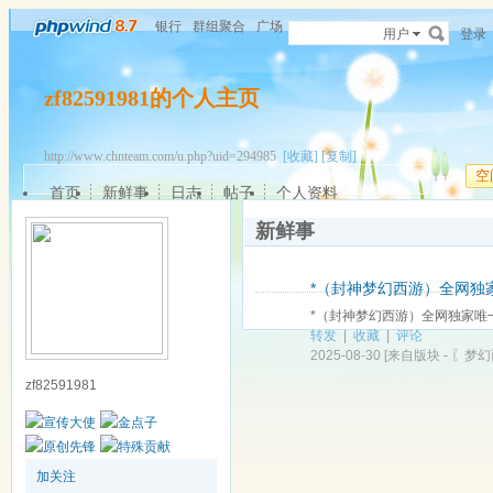
银行
群组聚合
广场
用户
登录
zf82591981的个人主页
http://www.chnteam.com/u.php?uid=294985
[收藏]
[复制]
空
首页
新鲜事
日志
帖子
个人资料
新鲜事
*（封神梦幻西游）全网独
*（封神梦幻西游）全网独家唯一
转发
|
收藏
|
评论
2025-08-30
[来自版块 -
〖梦幻
zf82591981
加关注