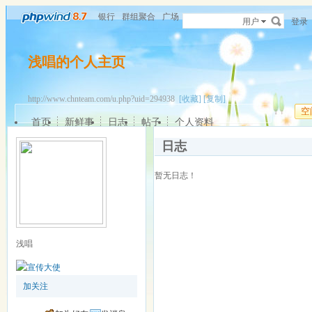
银行
群组聚合
广场
用户
登录
浅唱的个人主页
http://www.chnteam.com/u.php?uid=294938
[收藏]
[复制]
空
首页
新鲜事
日志
帖子
个人资料
日志
暂无日志！
浅唱
加关注