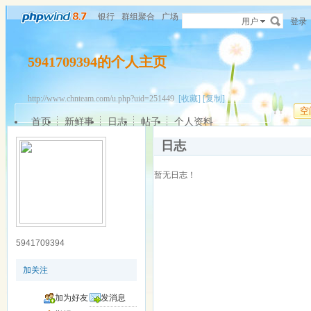
银行
群组聚合
广场
用户
登录
5941709394的个人主页
http://www.chnteam.com/u.php?uid=251449
[收藏]
[复制]
空
首页
新鲜事
日志
帖子
个人资料
日志
暂无日志！
5941709394
加关注
加为好友
发消息