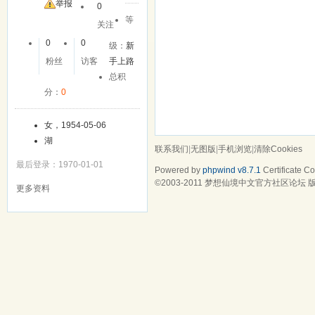
举报
0
等
关注
0
0
级：
新
粉丝
访客
手上路
总积
分：
0
女，1954-05-06
湖
联系我们
|
无图版
|
手机浏览
|
清除Cookies
最后登录：1970-01-01
Powered by
phpwind v8.7.1
Certificate
Cop
©2003-2011
梦想仙境中文官方社区论坛
版
更多资料