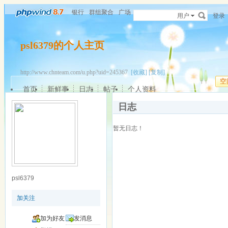
银行
群组聚合
广场
用户
登录
psl6379的个人主页
http://www.chnteam.com/u.php?uid=245367
[收藏]
[复制]
空
首页
新鲜事
日志
帖子
个人资料
日志
暂无日志！
psl6379
加关注
加为好友
发消息