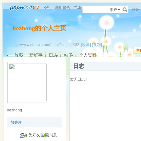
银行
群组聚合
广场
用户
登录
kezhong的个人主页
http://www.chnteam.com/u.php?uid=245082
[收藏]
[复制]
空
首页
新鲜事
日志
帖子
个人资料
日志
暂无日志！
kezhong
加关注
加为好友
发消息