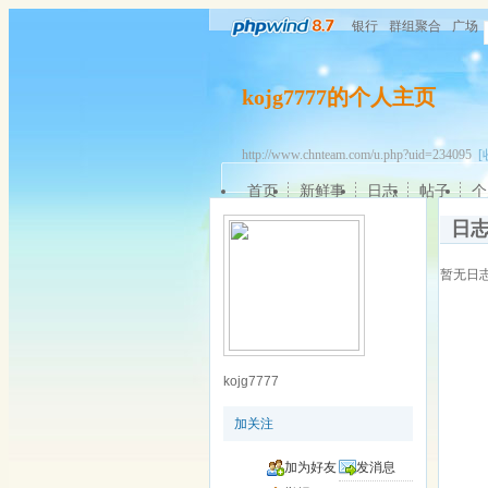
银行
群组聚合
广场
kojg7777的个人主页
http://www.chnteam.com/u.php?uid=234095
[
首页
新鲜事
日志
帖子
个
日
暂无日
kojg7777
加关注
加为好友
发消息