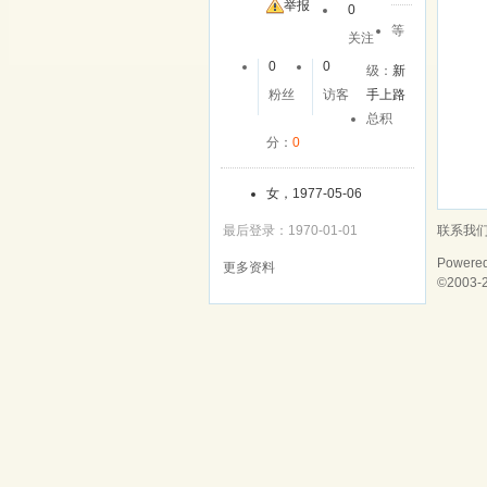
举报
0
等
关注
0
0
级：
新
粉丝
访客
手上路
总积
分：
0
女，1977-05-06
联系我
最后登录：1970-01-01
Powere
更多资料
©2003-