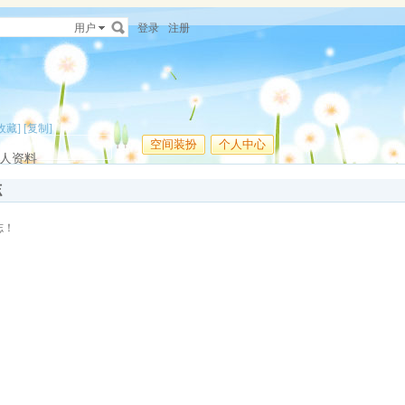
用户
登录
注册
收藏]
[复制]
空间装扮
个人中心
人资料
志
志！