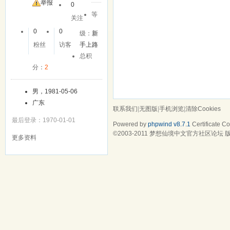
举报
0
等
关注
0
0
级：
新
粉丝
访客
手上路
总积
分：
2
男，1981-05-06
广东
联系我们
|
无图版
|
手机浏览
|
清除Cookies
最后登录：1970-01-01
Powered by
phpwind v8.7.1
Certificate
Cop
©2003-2011
梦想仙境中文官方社区论坛
版
更多资料