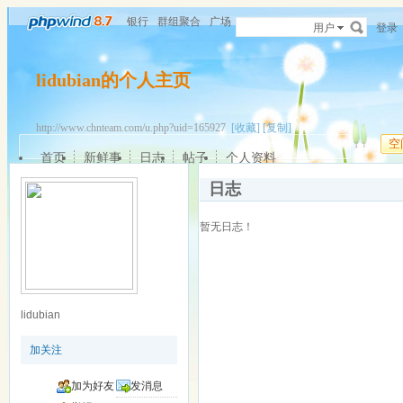
银行
群组聚合
广场
用户
登录
lidubian的个人主页
http://www.chnteam.com/u.php?uid=165927
[收藏]
[复制]
空
首页
新鲜事
日志
帖子
个人资料
日志
暂无日志！
lidubian
加关注
加为好友
发消息